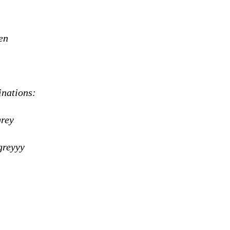
en
inations:
grey
greyyy